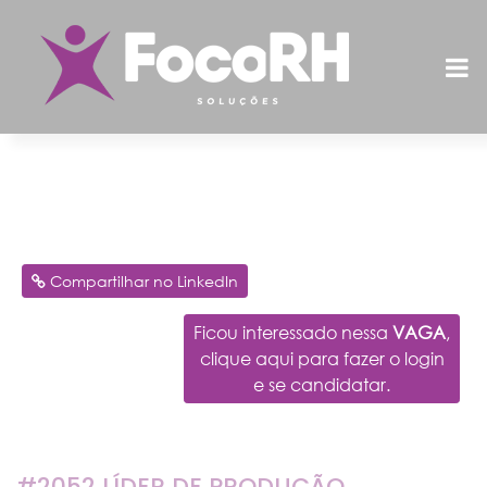
Vagas
Home
/
Vagas
/ #2052 LÍDER DE PRODUÇÃO
Compartilhar no LinkedIn
Ficou interessado nessa
VAGA
,
clique aqui para fazer o login
e se candidatar.
#2052 LÍDER DE PRODUÇÃO